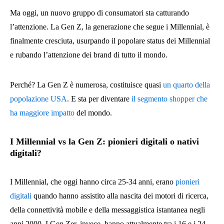
Ma oggi, un nuovo gruppo di consumatori sta catturando
l’attenzione. La Gen Z, la generazione che segue i Millennial, è
finalmente cresciuta, usurpando il popolare status dei Millennial
e rubando l’attenzione dei brand di tutto il mondo.
Perché? La Gen Z è numerosa, costituisce quasi
un quarto della
popolazione USA
. E sta per diventare
il segmento shopper che
ha maggiore impatto
del mondo.
I Millennial vs la Gen Z: pionieri digitali o nativi
digitali?
I Millennial, che oggi hanno circa 25-34 anni, erano
pionieri
digitali
quando hanno assistito alla nascita dei motori di ricerca,
della connettività mobile e della messaggistica istantanea negli
anni 2000. I Gen Zer, invece, hanno attualmente tra i 16 e i 24,