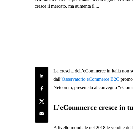
cresce il mercato, ma aumenta il ...
La crescita dell’eCommerce in Italia non s
Share on LinkedIn
dall’
Osservatorio eCommerce B2C
promos
Share on Facebook
Netcomm, presentata al convegno “eCommer
Share on Twitter
L’eCommerce cresce in tu
Share by e-mail
A livello mondiale nel 2018 le vendite d