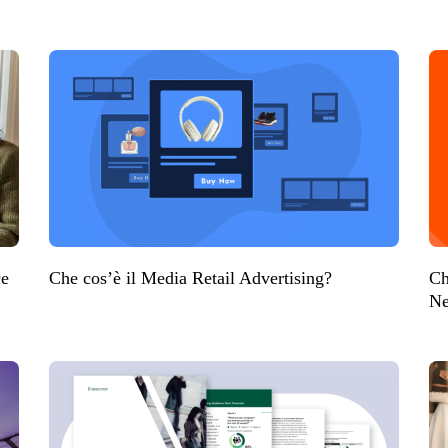
ce
Che cos’è il Media Retail Advertising?
Ch
Ne