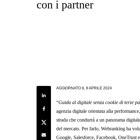
con i partner
AGGIORNATO IL
9 APRILE 2024
Share on LinkedIn
“
Guida al digitale senza cookie di terze pa
Share on Facebook
agenzia digitale orientata alla performance,
strada che condurrà a un panorama digitale
Share on Twitter
del mercato. Per farlo, Webranking ha volut
Share by e-mail
Google, Salesforce, Facebook, OneTrust e