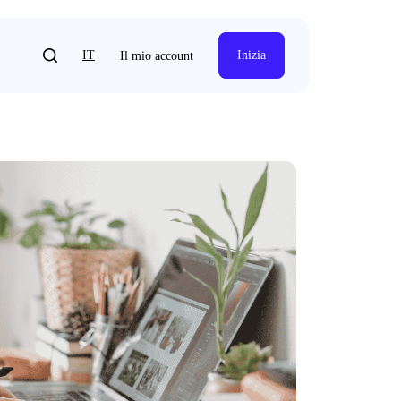
IT
Inizia
Il mio account