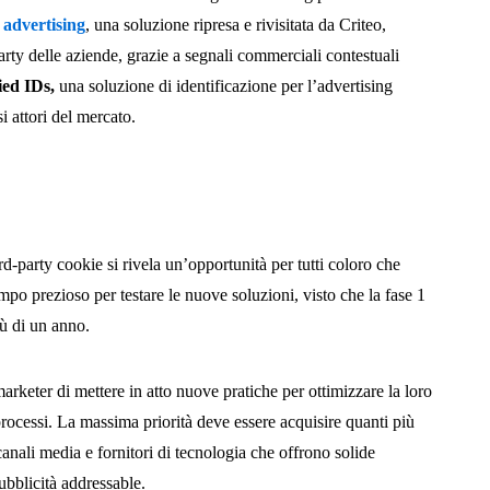
 advertising
, una soluzione ripresa e rivisitata da Criteo,
-party delle aziende, grazie a segnali commerciali contestuali
ied IDs,
una soluzione di identificazione per l’advertising
i attori del mercato.
rd-party cookie si rivela un’opportunità per tutti coloro che
mpo prezioso per testare le nuove soluzioni, visto che la fase 1
iù di un anno.
marketer di mettere in atto nuove pratiche per ottimizzare la loro
 processi. La massima priorità deve essere acquisire quanti più
 canali media e fornitori di tecnologia che offrono solide
ubblicità addressable.