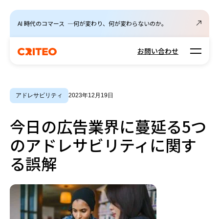
AI 時代のコマース ―何が変わり、何が変わらないのか。
Open m
お問い合わせ
アドレサビリティ
2023年12月19日
今日の広告業界に蔓延る5つ
のアドレサビリティに関す
る誤解