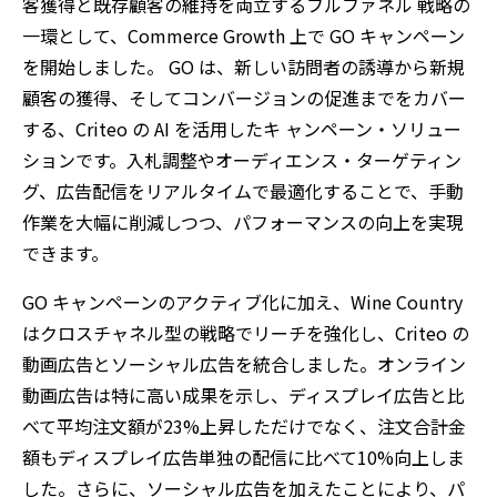
客獲得と既存顧客の維持を両立するフルファネル 戦略の
一環として、
Commerce Growth
上で
GO
キャンペーン
を開始しました。
GO
は、新しい訪問者の誘導から新規
顧客の獲得、そしてコンバージョンの促進までをカバー
する、
Criteo
の
AI
を活用したキ ャンペーン・ソリュー
ションです。入札調整やオーディエンス・ターゲティン
グ、広告配信をリアルタイムで最適化することで、手動
作業を大幅に削減しつつ、パフォーマンスの向上を実現
できます。
GO キャンペーンのアクティブ化に加え、
Wine Country
はクロスチャネル型の戦略でリーチを強化し、
Criteo
の
動画広告とソーシャル広告を統合しました。オンライン
動画広告は特に高い成果を示し、ディスプレイ広告と比
べて平均注文額が
23%
上昇しただけでなく、注文合計金
額もディスプレイ広告単独の配信に比べて
10%
向上しま
した。さらに、ソーシャル広告を加えたことにより、パ