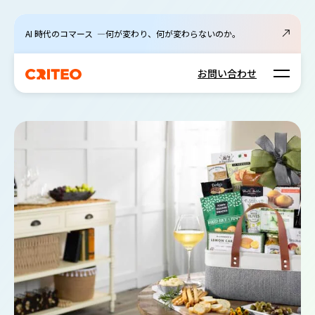
AI 時代のコマース ―何が変わり、何が変わらないのか。
Open m
お問い合わせ