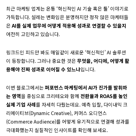
최근 마케팅 업계는 온통 ‘혁신적인 AI 기술 혹은 툴’ 이야기로
가득합니다. 설레는 변화임은 분명하지만 정작 많은 마케터들
은
AI
를
실제
업무에
어떻게
적용해
성과로
연결할
수
있을지
여전히 고민하고 있습니다.
링크드인 피드만 봐도 매일같이 새로운 ‘혁신적인’ AI 솔루션
이 등장합니다. 그러나 중요한 것은
무엇을
,
어디에
,
어떻게
활
용해야
진짜
성과로
이어질
수
있느냐
입니다.
이번 블로그에서는
퍼포먼스
마케팅에서
AI
가
진가를
발휘하
는
영역
을 중심으로 크리테오와 함께
전환율과
ROAS
를
높인
실제
기업
사례
를 자세히 다뤘는데요. 예측 입찰, 다이내믹 크
리에이티브(Dynamic Creative), 커머스 오디언스
(Commerce Audience)를 어떻게 유기적으로 연결해 성과를
극대화했는지 실질적인 인사이트를 확인해 보세요.