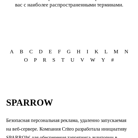
вас с наиболее распространенными терминами.
A
B
C
D
E
F
G
H
I
K
L
M
N
O
P
R
S
T
U
V
W
Y
#
SPARROW
Безопасная персональная реклама, удаленно запускаемая
на веб-сервере. Компания Criteo разработала инициативу
SPARROW для обеспечения таргетинга аудитории в