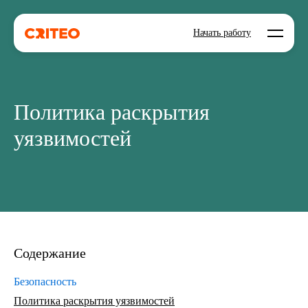
Open mo
Начать работу
Политика раскрытия
уязвимостей
Содержание
Безопасность
Политика раскрытия уязвимостей