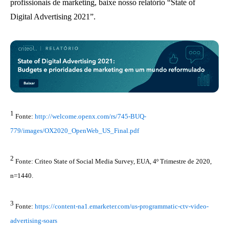
profissionais de marketing, baixe nosso relatório “State of
Digital Advertising 2021”.
1
Fonte:
http://welcome.openx.com/rs/745-BUQ-
779/images/OX2020_OpenWeb_US_Final.pdf
2
Fonte: Criteo State of Social Media Survey, EUA, 4º Trimestre de 2020,
n=1440.
3
Fonte:
https://content-na1.emarketer.com/us-programmatic-ctv-video-
advertising-soars