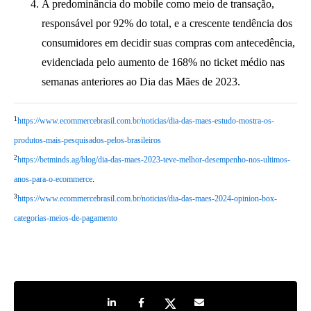
A predominância do mobile como meio de transação,
responsável por 92% do total, e a crescente tendência dos
consumidores em decidir suas compras com antecedência,
evidenciada pelo aumento de 168% no ticket médio nas
semanas anteriores ao Dia das Mães de 2023.
1
https://www.ecommercebrasil.com.br/noticias/dia-das-maes-estudo-mostra-os-
produtos-mais-pesquisados-pelos-brasileiros
2
https://betminds.ag/blog/dia-das-maes-2023-teve-melhor-desempenho-nos-ultimos-
anos-para-o-ecommerce
.
3
https://www.ecommercebrasil.com.br/noticias/dia-das-maes-2024-opinion-box-
categorias-meios-de-pagamento
Share on LinkedIn
Share on Facebook
Share on Twitter
Share by e-mail