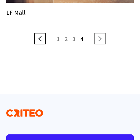
LF Mall
1
2
3
4