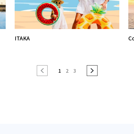
ITAKA
Co
1
2
3