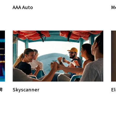
AAA Auto
M
牌
Skyscanner
El