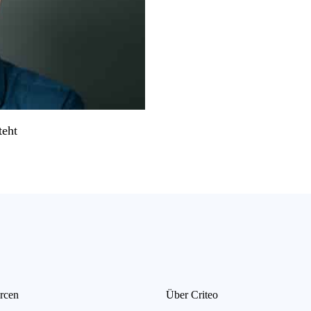
teht
rcen
Über Criteo