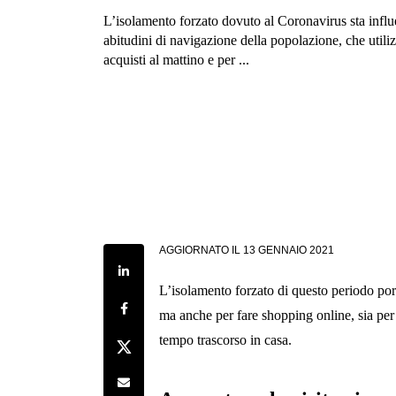
L’isolamento forzato dovuto al Coronavirus sta infl
abitudini di navigazione della popolazione, che utilizz
acquisti al mattino e per ...
AGGIORNATO IL
13 GENNAIO 2021
Share on LinkedIn
L’isolamento forzato di questo periodo porta
Share on Facebook
ma anche per fare shopping online, sia per 
tempo trascorso in casa.
Share on Twitter
Share by e-mail