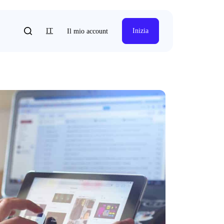
IT
Inizia
Il mio account