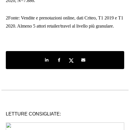
2020, N=7.886.
2Fonte: Vendite e prenotazioni online, dati Criteo, T1 2019 e T1
2020. Almeno 5 attori retailer/travel al livello più granulare.
Share on LinkedIn
Share on Facebook
Share on Twitter
Share by e-mail
LETTURE CONSIGLIATE: