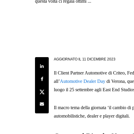
questa volta ci regala ottimi ...
AGGIORNATO IL
11 DICEMBRE 2023
Share on LinkedIn
Il Client Partner Automotive di Criteo, Fe
Share on Facebook
all’
Automotive Dealer Day
di Verona, ques
luogo il 25 settembre agli East End Studio
Share on Twitter
Share by e-mail
Il macro tema della giornata ‘il cambio di 
automobilistiche, dealer e player digitali.