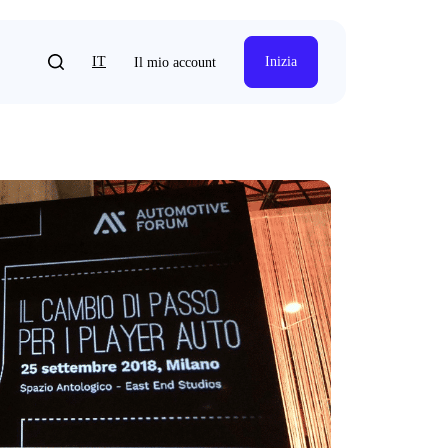
IT
Inizia
Il mio account