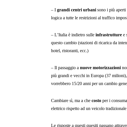
– I
grandi centri urbani
sono i più aperti
logica a tutte le restrizioni al traffico impos
– L’Italia è indietro sulle
infrastrutture
e 
questo cambio (stazioni di ricarica da inte
hotel, ristoranti, ecc.)
– Il passaggio a
nuove motorizzazioni
non
più grandi e vecchi in Europa (37 milioni),
vorrebbero 15/20 anni per un cambio general
Cambiare sì, ma a che
costo
per i consumat
elettrico rispetto ad un veicolo tradizional
Le risposte a questi quesiti passano attrav