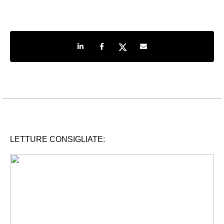
Share on LinkedIn
Share on Facebook
Share on Twitter
Share by e-mail
LETTURE CONSIGLIATE: