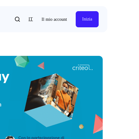
IT
Inizia
Il mio account