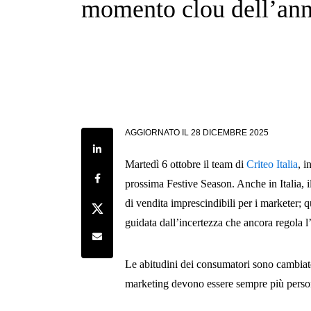
momento clou dell’an
AGGIORNATO IL
28 DICEMBRE 2025
Share on LinkedIn
Martedì 6 ottobre il team di
Criteo Italia
, 
Share on Facebook
prossima Festive Season. Anche in Italia, 
di vendita imprescindibili per i marketer; q
Share on Twitter
guidata dall’incertezza che ancora regola l
Share by e-mail
Le abitudini dei consumatori sono cambiate
marketing devono essere sempre più person