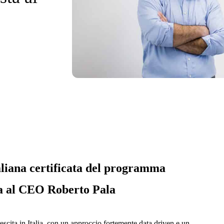
liana certificata del programma
ta al CEO Roberto Pala
escita in Italia, con un approccio fortemente data driven e un