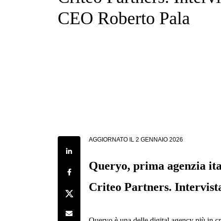
CEO Roberto Pala
AGGIORNATO IL
2 GENNAIO 2026
Share on LinkedIn
Queryo, prima agenzia ita
Share on Facebook
Criteo Partners. Intervis
Share on Twitter
Share by e-mail
Queryo è una delle digital agency più in cr