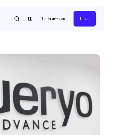
IT
Inizia
Il mio account