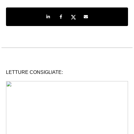
Share on LinkedIn
Share on Facebook
Share on Twitter
Share by e-mail
LETTURE CONSIGLIATE: