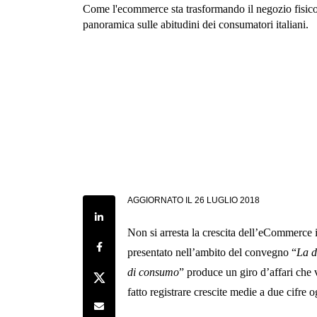
Come l'ecommerce sta trasformando il negozio fisic
panoramica sulle abitudini dei consumatori italiani.
AGGIORNATO IL
26 LUGLIO 2018
Share on LinkedIn
Non si arresta la crescita dell’eCommerce i
Share on Facebook
presentato nell’ambito del convegno “
La d
di consumo
” produce un giro d’affari che 
Share on Twitter
fatto registrare crescite medie a due cifre 
Share by e-mail