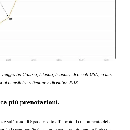
 viaggio (in Croazia, Islanda, Irlanda), di clienti USA, in base
ioni mensili tra settembre e dicembre 2018.
ca più prenotazioni.
otizie sul Trono di Spade è stato affiancato da un aumento delle
e della stagione finale si avvicinava, raggiungendo il picco a