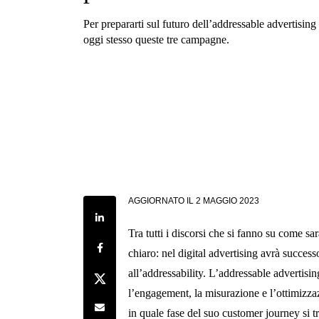
Per prepararti sul futuro dell’addressable advertising
oggi stesso queste tre campagne.
AGGIORNATO IL
2 MAGGIO 2023
Share on LinkedIn
Tra tutti i discorsi che si fanno su come sa
Share on Facebook
chiaro: nel digital advertising avrà succes
all’addressability. L’addressable advertising
Share on Twitter
l’engagement, la misurazione e l’ottimizzaz
Share by e-mail
in quale fase del suo customer journey si t