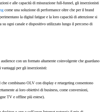
zioni e alle capacità di misurazione full-funnel, gli inserzionisti
ing
come una soluzione di performance oltre che per il brand
imentano la digital fatigue e la loro capacità di attenzione si
 su ogni canale e dispositivo utilizzato lungo il percorso di
le audience con un formato altamente coinvolgente che guardano
vantaggi per gli inserzionisti:
el che combinano OLV con display e retargeting consentono
direttamente ai loro obiettivi di business, come conversioni,
ne TV e offline più estese).
 desktop e app e sull’open Internet potenzia il mix di