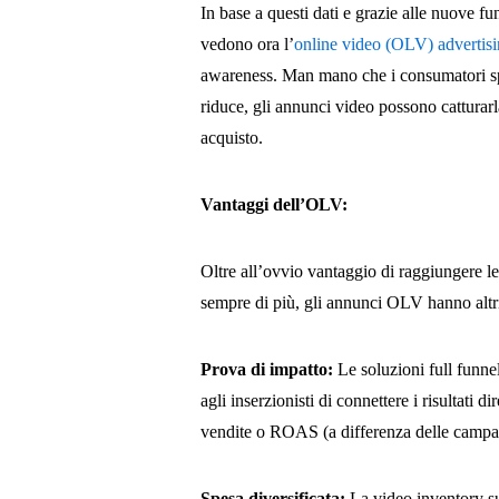
In base a questi dati e grazie alle nuove fun
vedono ora l’
online video (OLV) advertis
awareness. Man mano che i consumatori sper
riduce, gli annunci video possono catturarla
acquisto.
Vantaggi dell’OLV:
Oltre all’ovvio vantaggio di raggiungere 
sempre di più, gli annunci OLV hanno altri 
Prova di impatto:
Le soluzioni full funn
agli inserzionisti di connettere i risultati 
vendite o ROAS (a differenza delle campag
Spesa diversificata:
La video inventory su