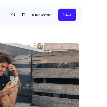
IT
Inizia
Il mio account