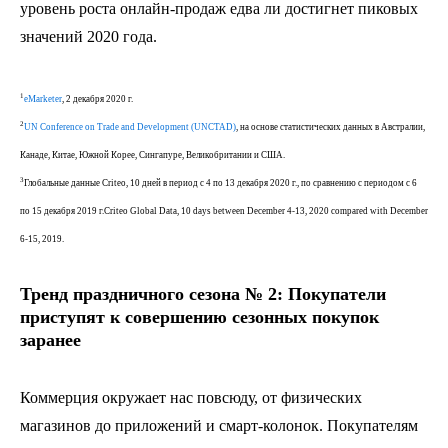
уровень роста онлайн-продаж едва ли достигнет пиковых
значений 2020 года.
1
eMarketer
, 2 декабря 2020 г.
2
UN Conference on Trade and Development (UNCTAD)
, на основе статистических данных в Австралии,
Канаде, Китае, Южной Корее, Сингапуре, Великобритании и США.
3
Глобальные данные Criteo, 10 дней в период с 4 по 13 декабря 2020 г., по сравнению с периодом с 6
по 15 декабря 2019 г.Criteo Global Data, 10 days between December 4-13, 2020 compared with December
6-15, 2019.
Тренд праздничного сезона № 2: Покупатели
приступят к совершению сезонных покупок
заранее
Коммерция окружает нас повсюду, от физических
магазинов до приложений и смарт-колонок. Покупателям