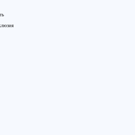
ть
нклюзия