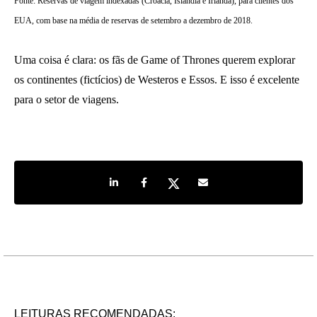
Fonte: Reservas de viagem indexadas (Croácia, Islândia e Irlanda), para clientes dos
EUA, com base na média de reservas de setembro a dezembro de 2018.
Uma coisa é clara: os fãs de Game of Thrones querem explorar
os continentes (fictícios) de Westeros e Essos. E isso é excelente
para o setor de viagens.
Share on LinkedIn
Share on Facebook
Share on Twitter
Share by e-mail
LEITURAS RECOMENDADAS: