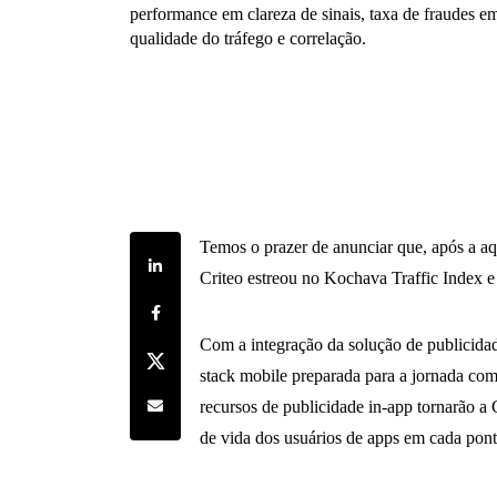
performance em clareza de sinais, taxa de fraudes e
qualidade do tráfego e correlação.
Temos o prazer de anunciar que, após a aq
Share on LinkedIn
Criteo estreou no Kochava Traffic Index 
Share on Facebook
Com a integração da solução de publicidad
Share on Twitter
stack mobile preparada para a jornada com
Share by e-mail
recursos de publicidade in-app tornarão a
de vida dos usuários de apps em cada pont