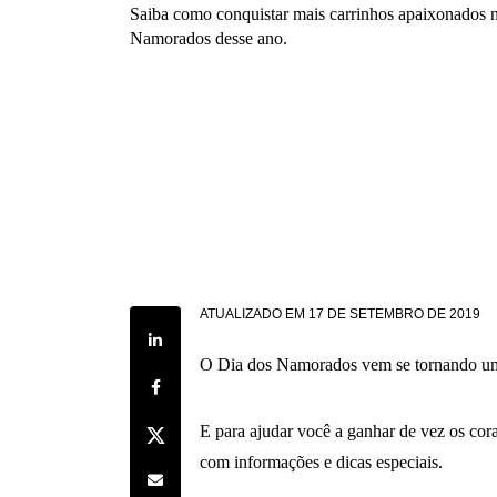
Saiba como conquistar mais carrinhos apaixonados 
Namorados desse ano.
ATUALIZADO EM
17 DE SETEMBRO DE 2019
Share on LinkedIn
O Dia dos Namorados vem se tornando uma
Share on Facebook
Share on Twitter
E para ajudar você a ganhar de vez os cor
com informações e dicas especiais.
Share by e-mail