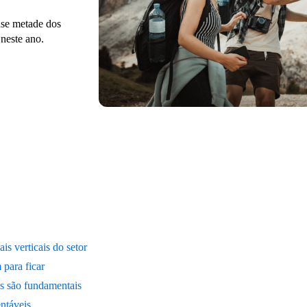
ase metade dos
 neste ano.
is verticais do setor
 para ficar
as são fundamentais
entáveis