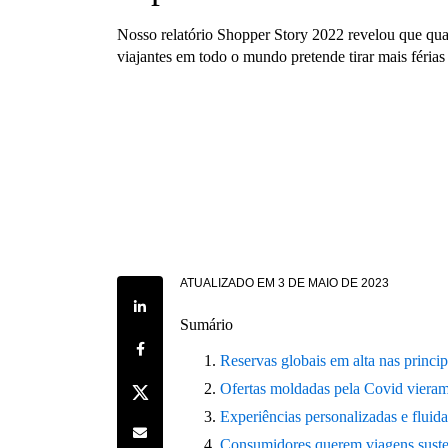
Nosso relatório Shopper Story 2022 revelou que qu
viajantes em todo o mundo pretende tirar mais férias
ATUALIZADO EM
3 DE MAIO DE 2023
Share on LinkedIn
Sumário
Share on Facebook
Reservas globais em alta nas principa
Share on Twitter
Ofertas moldadas pela Covid vieram
Experiências personalizadas e fluid
Share by e-mail
Consumidores querem viagens sust