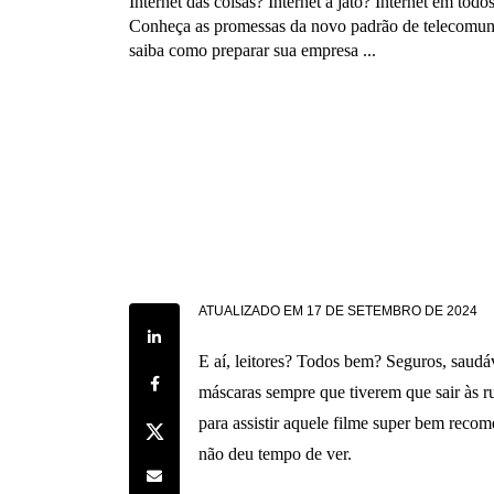
Internet das coisas? Internet à jato? Internet em todo
Conheça as promessas da novo padrão de telecomun
saiba como preparar sua empresa ...
ATUALIZADO EM
17 DE SETEMBRO DE 2024
Share on LinkedIn
E aí, leitores? Todos bem? Seguros, saudá
Share on Facebook
máscaras sempre que tiverem que sair às 
para assistir aquele filme super bem reco
Share on Twitter
não deu tempo de ver.
Share by e-mail