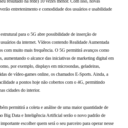
seu resultado na rede) 10 vezes menor. Com isso, novas
overão entretenimento e comodidade dos usuários e usabilidade
strutural para o 5G abre possibilidade de inserção de
os usuários da internet. Vídeos contendo Realidade Aumentada
tos com muito mais frequência. O 5G permitirá avanços como
s, aumentando o alcance das iniciativas de marketing digital em
omo, por exemplo, displays em microondas, geladeiras,
tidas de vídeo-games online, os chamados E-Sports. Ainda, a
acilidade a pontos hoje não cobertos com o 4G, permitindo
nas cidades do interior.
bém permitirá a coleta e análise de uma maior quantidade de
Big Data e Inteligência Artificial serão o novo padrão de
 importante escolher quem será o seu parceiro para operar nesse