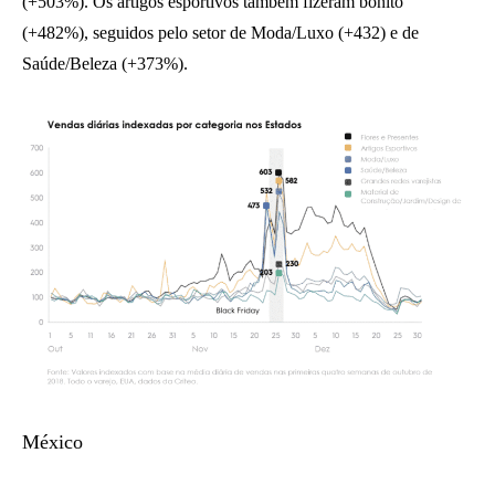
(+503%). Os artigos esportivos também fizeram bonito
(+482%), seguidos pelo setor de Moda/Luxo (+432) e de
Saúde/Beleza (+373%).
México