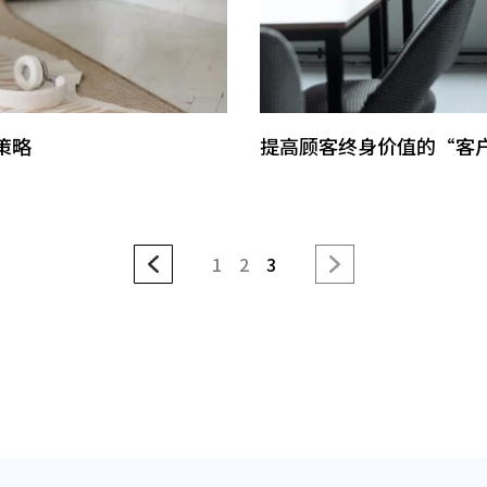
策略
提高顾客终身价值的“客
1
2
3