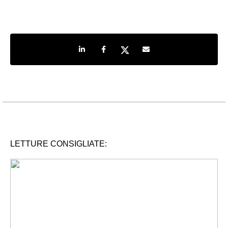
Share on LinkedIn
Share on Facebook
Share on Twitter
Share by e-mail
LETTURE CONSIGLIATE: