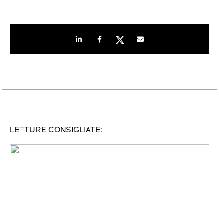
Share on LinkedIn
Share on Facebook
Share on Twitter
Share by e-mail
LETTURE CONSIGLIATE: