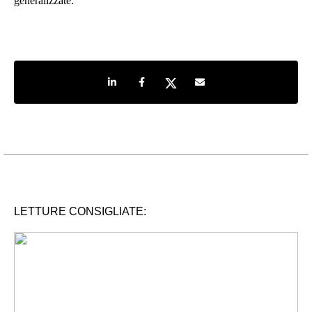
generalizzate.
Share on LinkedIn
Share on Facebook
Share on Twitter
Share by e-mail
LETTURE CONSIGLIATE: