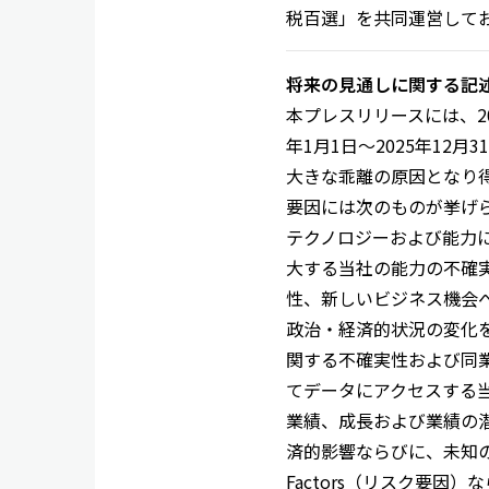
税百選」を共同運営して
将来の見通しに関する記
本プレスリリースには、202
年1月1日～2025年1
大きな乖離の原因となり
要因には次のものが挙げ
テクノロジーおよび能力
大する当社の能力の不確実
性、新しいビジネス機会
政治・経済的状況の変化
関する不確実性および同
てデータにアクセスする
業績、成長および業績の
済的影響ならびに、未知の
Factors（リスク要因