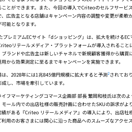
ことができます。また、今回の導入でCriteoのセルフサービ
で、広告主となる店舗はキャンペーン内容の調整や変更が柔軟
が可能となります。
れたプレミアムECサイト「dショッピング」は、拡大を続けるE
Criteoリテールメディア・プラットフォームが導入されるこ
、ブランドや広告主は新しいチャネルで新規顧客獲得から購買
運用から効果測定に至るまでキャンペーンを実施できます。
2
は、2028年には1兆845億円規模に拡大すると予測
されてお
形成し、市場を牽引しています。
イフマーケティングコマース企画部 部長 繁岡和枝氏は次のよ
、モール内での出店社様の販売計画に合わせたSKUの訴求がよ
績がある『Criteo リテールメディア』の導入により、出店
ご利用のお客さまには関心に沿った商品へのスムーズなアクセ