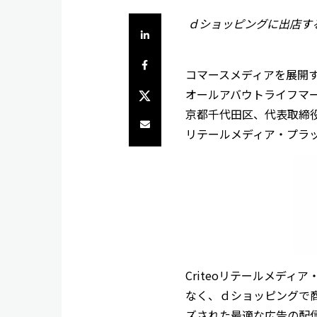
ｄショッピングに出店す
LinkedInで共有
Facebookでシェア
コマースメディアを展開する
Twitterでシェア
オールアバウトライフマ
京都千代田区、代表取締役
Share by e-mail
リテールメディア・プラ
Criteoリテールメデ
なく、ｄショッピングで
ズされた最適な広告の配