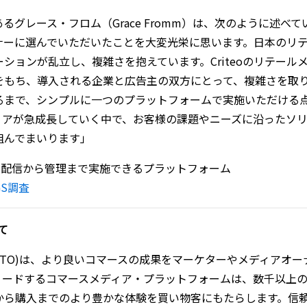
であるグレース・フロム（Grace Fromm）は、次のように述
ナーに選んでいただいたことを大変光栄に思います。日本のリ
ションが乱立し、複雑さを抱えています。Criteoのリテー
をもち、導入される企業と広告主の双方にとって、複雑さを取
るまで、シンプルに一つのプラットフォームで実施いただける
ィアが急成長していく中で、お客様の課題やニーズに沿ったソ
組んでまいります」
配信から管理まで実施できるプラットフォーム
NGS調査
て
SDAQ: CRTO)は、より良いコマースの成果をマーケターやメデ
リードするコマースメディア・プラットフォームは、数千以上
から購入までのより豊かな体験を買い物客にもたらします。信