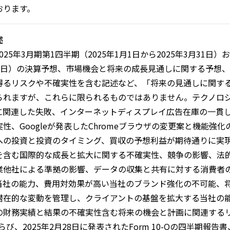
おります。
述
5年3月期第1四半期（2025年1月1日から2025年3月31日）お
2月31日）の決算予想、市場機会と将来の成長見通しに関する予
得るリスクや不確実性を含む記述など、「将来の見通しに関す
られますが、これらに限られるものではありません。テクノロ
に関連した失敗、インターネットディスプレイ広告在庫の一貫
性、Googleが発表したChromeブラウザの変更案と機能強
への投資と投資のタイミング、買収の予想利益が期待通りに実
を含む国際的な成長と拡大に関する不確実性、競争の影響、法
業他社による準拠の影響、データの収集と共有に対する消費者
当社の能力、費用対効果が高い当社のブランド強化の不可能、
潜在的な変動を管理し、クライアントの基盤を拡大する当社の能
財務実績と結果の不確実性含む将来の機会と計画に関連するリス
）ならび、2025年2月28日に発表されたForm 10-Qの四半期