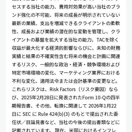
セスする当社の能力、費用対効果が高い当社のブラ
ンド強化の不可能、将来の成長が明示されていない
最新の業績、支出を増減できるクライアントの柔軟
性、成長および業績の潜在的な変動を管理し、クラ
イアントの基盤を拡大する当社の能力、TACを除く
収益が最大化する経済的影響ならびに、未知の財務
実績と結果の不確実性含む将来の機会と計画に関連
するリスク、一般的な政治・経済・競争環境および
特定市場環境の変化、マーケティング業界における
不利な変化、適用法令または会計基準の変更など。
これらリスクは、Risk Factors（リスク要因）なら
び、2025年2月28日に発表されたForm 10-Qの四半
期報告書、その他、転換に関連して 2026年1月22
日に SEC に Rule 424(b)(3) のもとで提出された委
任状／目論見書など、当社の今後の提出書類などに
記載されています。 現在、米国におけるインフレ