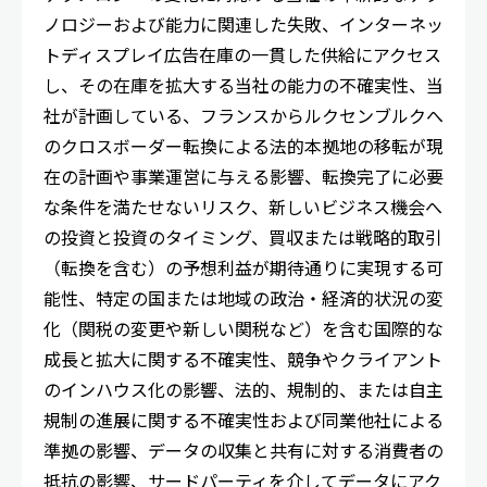
ノロジーおよび能力に関連した失敗、インターネッ
トディスプレイ広告在庫の一貫した供給にアクセス
し、その在庫を拡大する当社の能力の不確実性、当
社が計画している、フランスからルクセンブルクへ
のクロスボーダー転換による法的本拠地の移転が現
在の計画や事業運営に与える影響、転換完了に必要
な条件を満たせないリスク、新しいビジネス機会へ
の投資と投資のタイミング、買収または戦略的取引
（転換を含む）の予想利益が期待通りに実現する可
能性、特定の国または地域の政治・経済的状況の変
化（関税の変更や新しい関税など）を含む国際的な
成長と拡大に関する不確実性、競争やクライアント
のインハウス化の影響、法的、規制的、または自主
規制の進展に関する不確実性および同業他社による
準拠の影響、データの収集と共有に対する消費者の
抵抗の影響、サードパーティを介してデータにアク