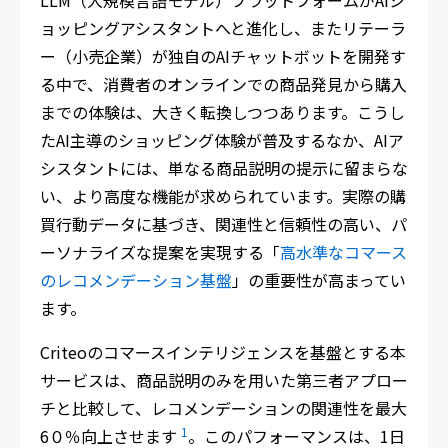
LLM（大規模言語モデル）プラットフォームがAIシ
ョッピングアシスタントへと進化し、またリテーラ
ー（小売企業）が独自のAIチャットボットを開発す
る中で、消費者のオンラインでの商品発見から購入
までの体験は、大きく転換しつつあります。こうし
たAI主導のショッピング体験が普及するなか、AIア
シスタントには、単なる商品説明の提示に留まらな
い、より高度な機能が求められています。実際の購
買行動データに基づき、関連性と信頼性の高い、パ
ーソナライズな提案を実現する「
高水準なコマース
のレコメンデーション基盤
」の重要性が高まってい
ます。
Criteoのコマースインテリジェンスを基盤とする本
サービスは、商品説明のみを用いた第三者アプロー
チと比較して、レコメンデーションの関連性を最大
1
6０％向上させます
。このパフォーマンスは、1日