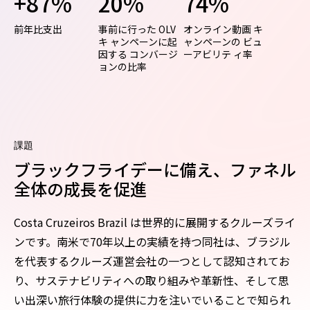
+87%
20%
74%
前年比支出
事前に行った OLV
オンライン動画 キ
キ ャンペーンに起
ャンペーンの ビュ
因する コンバージ
ーアビリテ ィ率
ョンの比率
課題
ブラックフライデーに備え、ファネル
全体の成長を促進
Costa Cruzeiros Brazil は世界的に展開するクルーズライ
ンです。南米で70年以上の実績を持つ同社は、ブラジル
を代表するクルーズ運営会社の一つとして認知されてお
り、サステナビリティへの取り組みや革新性、そして思
い出深い旅行体験の提供に力を注いでいることで知られ