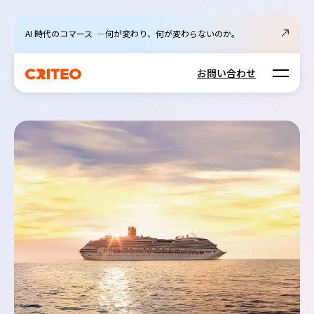
AI 時代のコマース ―何が変わり、何が変わらないのか。
Open m
お問い合わせ