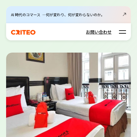
AI 時代のコマース ―何が変わり、何が変わらないのか。
Open m
お問い合わせ