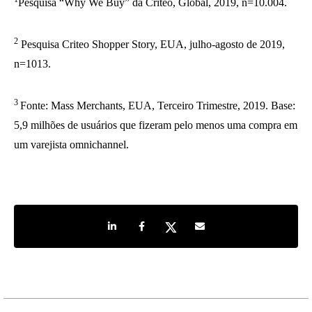
Pesquisa “Why We Buy” da Criteo, Global, 2019, n=10.004.
2
Pesquisa Criteo Shopper Story, EUA, julho-agosto de 2019,
n=1013.
3
Fonte: Mass Merchants, EUA, Terceiro Trimestre, 2019. Base:
5,9 milhões de usuários que fizeram pelo menos uma compra em
um varejista omnichannel.
Share on LinkedIn
Share on Facebook
Share on Twitter
Share by e-mail