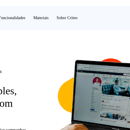
Funcionalidades
Materiais
Sobre Criteo
4
les,
 com
riar campanhas