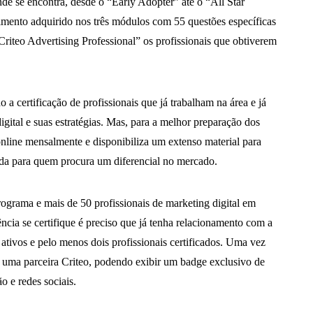
de se encontra, desde o “Early Adopter” até o “All Star
mento adquirido nos três módulos com 55 questões específicas
Criteo Advertising Professional” os profissionais que obtiverem
a certificação de profissionais que já trabalham na área e já
ital e suas estratégias. Mas, para a melhor preparação dos
online mensalmente e disponibiliza um extenso material para
uda para quem procura um diferencial no mercado.
rograma e mais de 50 profissionais de marketing digital em
ncia se certifique é preciso que já tenha relacionamento com a
ativos e pelo menos dois profissionais certificados. Uma vez
te uma parceira Criteo, podendo exibir um badge exclusivo de
o e redes sociais.