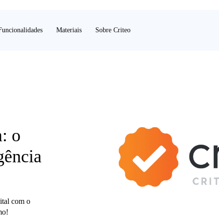
Funcionalidades
Materiais
Sobre Criteo
: o
gência
ital com o
mo!