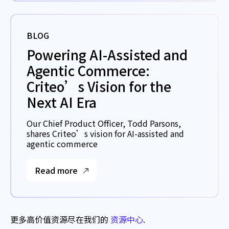
BLOG
Powering AI-Assisted and
Agentic Commerce:
Criteo’s Vision for the
Next AI Era
Our Chief Product Officer, Todd Parsons,
shares Criteo’s vision for AI-assisted and
agentic commerce
Read more
更多高价值资源尽在我们的
资源中心
.