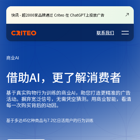
快讯 - 超2000家品牌通过 Criteo 在 ChatGPT上投放广告
Open m
联系我们
商业AI
借助AI，更了解消费者
基于真实购物行为训练的商业AI，助您打造更精准的广告
活动。摒弃宽泛信号，无需凭空猜测。用商业智能，看清
每一次购买背后的动因。
基于多达45亿种商品与7.2亿日活用户的行为训练