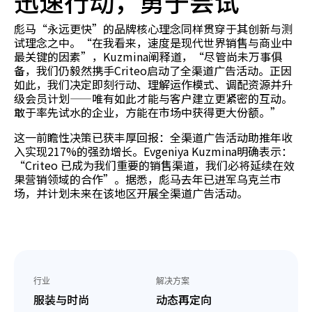
迅速行动，勇于尝试
彪马“永远更快”的品牌核心理念同样贯穿于其创新与测
试理念之中。“在我看来，速度是现代世界销售与商业中
最关键的因素”，Kuzmina阐释道，“尽管尚未万事俱
备，我们仍毅然携手Criteo启动了全渠道广告活动。正因
如此，我们决定即刻行动、理解运作模式、调配资源并升
级会员计划——唯有如此才能与客户建立更紧密的互动。
敢于率先试水的企业，方能在市场中获得更大份额。”
这一前瞻性决策已获丰厚回报：全渠道广告活动助推年收
入实现217%的强劲增长。Evgeniya Kuzmina明确表示：
“Criteo 已成为我们重要的销售渠道，我们必将延续在效
果营销领域的合作”。据悉，彪马去年已进军乌克兰市
场，并计划未来在该地区开展全渠道广告活动。
行业
解决方案
服装与时尚
动态再定向