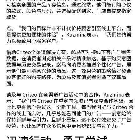
可检索全国的产品库存信息，通过终端，他们能订购心仪
的款式、颜色与尺码，并选择配送到家、门店自提或指定
取货
点。“我们的目标并非不计代价将顾客引至线上平台，而
是提供更加便捷的体验”，Kuzmina表示，“我们始终努
力以极致用心服务客户。”
借助Criteo全渠道解决方案，彪马可对接线下客户与销售
数据，在消费者浏览相关产品时精准触达。基于购买意图
数据与历史交易记录，彪马向消费者推送个性化广告，展
示他们最可能感兴趣的商品。这一效果营销策略恰好契合
顾客偏好的购买路径，为彪马及其消费者创造了双赢局
面。
谈及与 Criteo 在全渠道广告活动中的合作，Kuzmina 表
示：“我们与 Criteo 在重定向领域已有深厚合作基础，因
此也更有信心尝试这一全新工具。每当我浏览与 Criteo 合
作的线上商店时，几乎总能看到他们的广告——创意始终
保持新鲜与吸引力，且鲜少重复。这不仅有效避免了广告
疲劳，也让品牌在众多信息中更具辨识度与竞争力。”