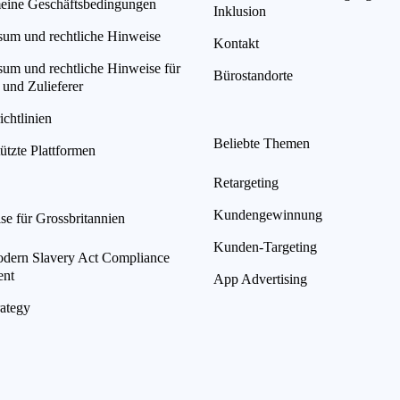
eine Geschäftsbedingungen
Inklusion
sum und rechtliche Hinweise
Kontakt
sum und rechtliche Hinweise für
Bürostandorte
 und Zulieferer
chtlinien
Beliebte Themen
ützte Plattformen
Retargeting
Kundengewinnung
se für Grossbritannien
Kunden-Targeting
ern Slavery Act Compliance
ent
App Advertising
rategy