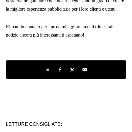
desideriamo garantire che i nostri clienti siano in grado di creare
la migliore esperienza pubblicitaria per i loro clienti e utenti.
Rimani in contatto per i prossimi aggiornamenti trimestrali,
notizie ancora più interessanti ti aspettano!
Share on LinkedIn
Share on Facebook
Share on Twitter
Share by e-mail
LETTURE CONSIGLIATE: