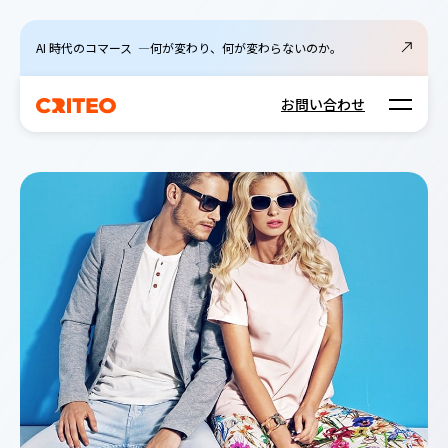
AI 時代のコマース ―何が変わり、何が変わらないのか。
Open m
お問い合わせ