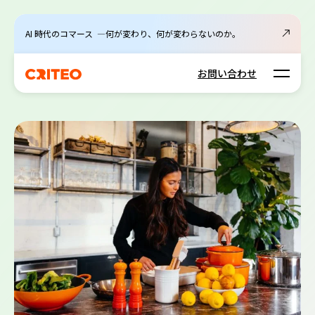
AI 時代のコマース ―何が変わり、何が変わらないのか。
Open m
お問い合わせ