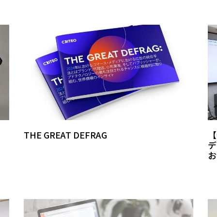
THE GREAT DEFRAG
【
デ
お